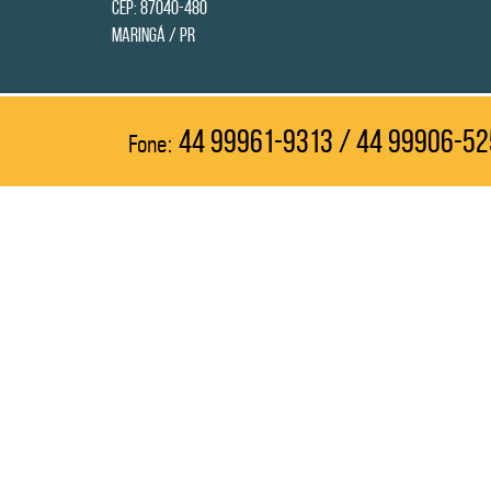
CEP: 87040-480
Maringá / PR
44 99961-9313 / 44 99906-5
Fone: