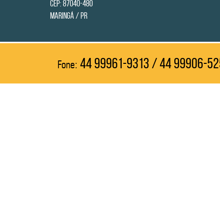
CEP: 87040-480
Maringá / PR
44 99961-9313 / 44 99906-5
Fone: